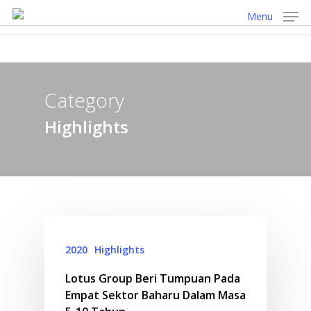
Skip
Menu
to
main
content
Category
Highlights
2020
Highlights
Lotus Group Beri Tumpuan Pada
Empat Sektor Baharu Dalam Masa